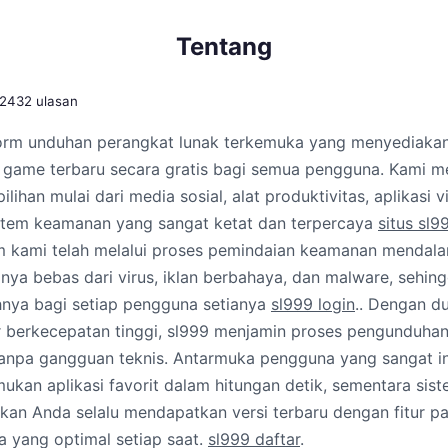
Tentang
2432 ulasan
form unduhan perangkat lunak terkemuka yang menyediaka
an game terbaru secara gratis bagi semua pengguna. Kami 
ilihan mulai dari media sosial, alat produktivitas, aplikasi
stem keamanan yang sangat ketat dan terpercaya
situs sl9
orm kami telah melalui proses pemindaian keamanan mendal
ya bebas dari virus, iklan berbahaya, dan malware, sehi
nya bagi setiap pengguna setianya
sl999 login
.. Dengan d
er berkecepatan tinggi, sl999 menjamin proses pengunduha
 tanpa gangguan teknis. Antarmuka pengguna yang sangat i
kan aplikasi favorit dalam hitungan detik, sementara si
kan Anda selalu mendapatkan versi terbaru dengan fitur pa
 yang optimal setiap saat.
sl999 daftar
.