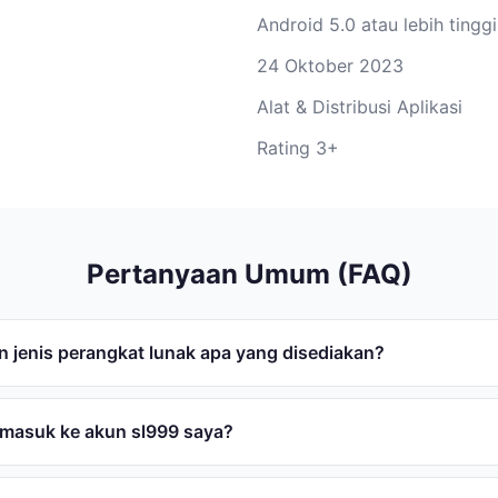
Android 5.0 atau lebih tinggi
24 Oktober 2023
Alat & Distribusi Aplikasi
Rating 3+
Pertanyaan Umum (FAQ)
n jenis perangkat lunak apa yang disediakan?
masuk ke akun sl999 saya?