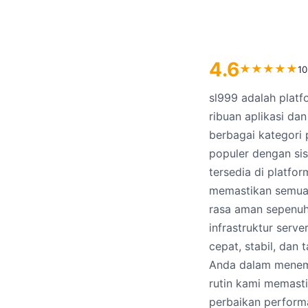
4.6
★
★
★
★
★
10
sl999 adalah plat
ribuan aplikasi d
berbagai kategori p
populer dengan si
tersedia di platf
memastikan semuan
rasa aman sepenuh
infrastruktur serv
cepat, stabil, dan
Anda dalam menemu
rutin kami memasti
perbaikan performa