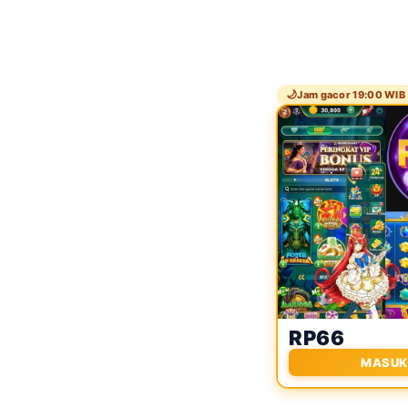
🌙
Jam gacor 19:00 WIB
RP66
MASUK