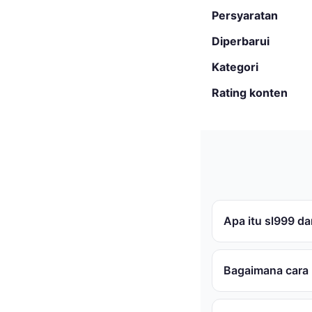
Persyaratan
Diperbarui
Kategori
Rating konten
Apa itu sl999 da
Bagaimana cara 