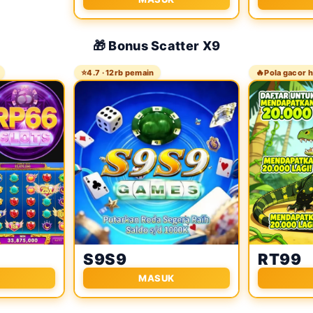
🎁 Bonus Scatter X9
⭐
🔥
4.7 · 12rb pemain
Pola gacor ha
S9S9
RT99
MASUK