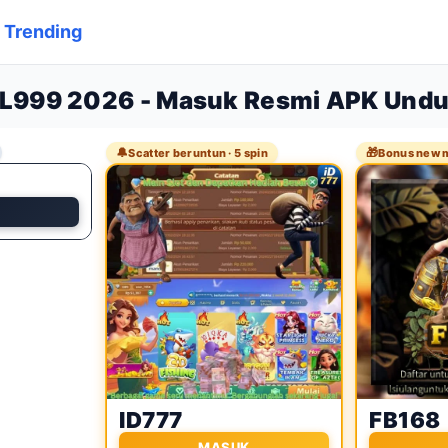
l Trending
L999 2026 - Masuk Resmi APK Und
🔔
🎁
Scatter beruntun · 5 spin
Bonus new 
ID777
FB168
MASUK