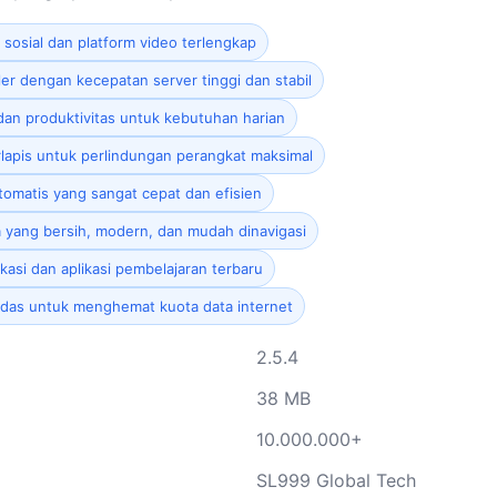
a sosial dan platform video terlengkap
r dengan kecepatan server tinggi dan stabil
s dan produktivitas untuk kebutuhan harian
lapis untuk perlindungan perangkat maksimal
tomatis yang sangat cepat dan efisien
yang bersih, modern, dan mudah dinavigasi
asi dan aplikasi pembelajaran terbaru
das untuk menghemat kuota data internet
2.5.4
38 MB
10.000.000+
SL999 Global Tech