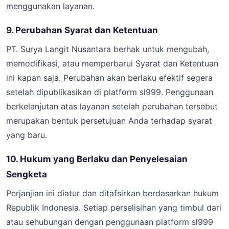
menggunakan layanan.
9. Perubahan Syarat dan Ketentuan
PT. Surya Langit Nusantara berhak untuk mengubah,
memodifikasi, atau memperbarui Syarat dan Ketentuan
ini kapan saja. Perubahan akan berlaku efektif segera
setelah dipublikasikan di platform sl999. Penggunaan
berkelanjutan atas layanan setelah perubahan tersebut
merupakan bentuk persetujuan Anda terhadap syarat
yang baru.
10. Hukum yang Berlaku dan Penyelesaian
Sengketa
Perjanjian ini diatur dan ditafsirkan berdasarkan hukum
Republik Indonesia. Setiap perselisihan yang timbul dari
atau sehubungan dengan penggunaan platform sl999