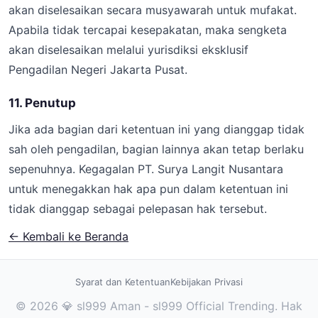
akan diselesaikan secara musyawarah untuk mufakat.
Apabila tidak tercapai kesepakatan, maka sengketa
akan diselesaikan melalui yurisdiksi eksklusif
Pengadilan Negeri Jakarta Pusat.
11. Penutup
Jika ada bagian dari ketentuan ini yang dianggap tidak
sah oleh pengadilan, bagian lainnya akan tetap berlaku
sepenuhnya. Kegagalan PT. Surya Langit Nusantara
untuk menegakkan hak apa pun dalam ketentuan ini
tidak dianggap sebagai pelepasan hak tersebut.
← Kembali ke Beranda
Syarat dan Ketentuan
Kebijakan Privasi
© 2026 💎 sl999 Aman - sl999 Official Trending. Hak