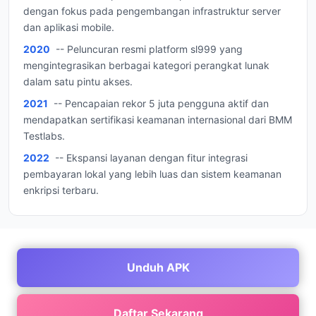
dengan fokus pada pengembangan infrastruktur server
dan aplikasi mobile.
2020
-- Peluncuran resmi platform sl999 yang
mengintegrasikan berbagai kategori perangkat lunak
dalam satu pintu akses.
2021
-- Pencapaian rekor 5 juta pengguna aktif dan
mendapatkan sertifikasi keamanan internasional dari BMM
Testlabs.
2022
-- Ekspansi layanan dengan fitur integrasi
pembayaran lokal yang lebih luas dan sistem keamanan
enkripsi terbaru.
Unduh APK
Daftar Sekarang