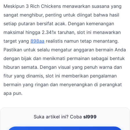
Meskipun 3 Rich Chickens menawarkan suasana yang
sangat menghibur, penting untuk diingat bahwa hasil
setiap putaran bersifat acak. Dengan kemenangan
maksimal hingga 2.341x taruhan, slot ini menawarkan
target yang
898aa
realistis namun tetap menantang.
Pastikan untuk selalu mengatur anggaran bermain Anda
dengan bijak dan menikmati permainan sebagai bentuk
hiburan semata. Dengan visual yang penuh warna dan
fitur yang dinamis, slot ini memberikan pengalaman
bermain yang ringan dan menyenangkan di perangkat
apa pun.
Suka artikel ini? Coba
sl999