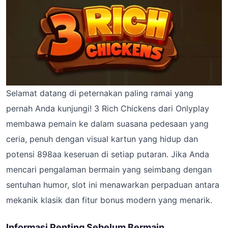
Selamat datang di peternakan paling ramai yang
pernah Anda kunjungi! 3 Rich Chickens dari Onlyplay
membawa pemain ke dalam suasana pedesaan yang
ceria, penuh dengan visual kartun yang hidup dan
potensi 898aa keseruan di setiap putaran. Jika Anda
mencari pengalaman bermain yang seimbang dengan
sentuhan humor, slot ini menawarkan perpaduan antara
mekanik klasik dan fitur bonus modern yang menarik.
Informasi Penting Sebelum Bermain