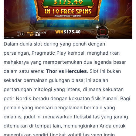
Dalam dunia slot daring yang penuh dengan
persaingan, Pragmatic Play kembali menghadirkan
mahakarya yang mempertemukan dua legenda besar
dalam satu arena:
Thor vs Hercules
. Slot ini bukan
sekadar permainan gulungan biasa; ini adalah
pertarungan mitologi yang intens, di mana kekuatan
petir Nordik beradu dengan kekuatan fisik Yunani. Bagi
pemain yang mencari pengalaman bermain yang
dinamis, judul ini menawarkan fleksibilitas yang jarang
ditemukan di tempat lain, memungkinkan Anda untuk
menentukan sendiri tingkat volatilitas yang ingin