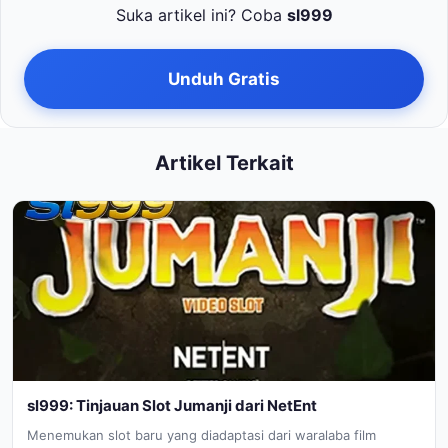
Suka artikel ini? Coba
sl999
Unduh Gratis
Artikel Terkait
sl999: Tinjauan Slot Jumanji dari NetEnt
Menemukan slot baru yang diadaptasi dari waralaba film