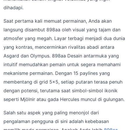
dihadapi.
Saat pertama kali memuat permainan, Anda akan
langsung disambut 898aa oleh visual yang tajam dan
atmosfer yang megah. Layar terbagi menjadi dua dunia
yang kontras, mencerminkan rivalitas abadi antara
Asgard dan Olympus. 898aa Desain antarmuka yang
intuitif memudahkan pemain untuk segera memahami
mekanisme permainan. Dengan 15 paylines yang
membentang di grid 5×5, setiap putaran terasa penuh
dengan potensi, terutama saat simbol-simbol ikonik
seperti Mjölnir atau gada Hercules muncul di gulungan.
Salah satu aspek yang paling menonjol dari
pengalaman pengguna di sini adalah kebebasan