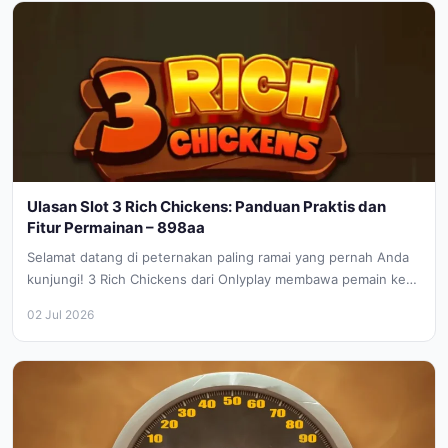
Ulasan Slot 3 Rich Chickens: Panduan Praktis dan
Fitur Permainan – 898aa
Selamat datang di peternakan paling ramai yang pernah Anda
kunjungi! 3 Rich Chickens dari Onlyplay membawa pemain ke
dalam suasana...
02 Jul 2026