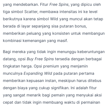
yang mendebarkan. Fitur
Free Spins
, yang dipicu oleh
tiga simbol Scatter, membawa intensitas ini ke level
berikutnya karena simbol Wild yang muncul akan tetap
berada di layar sepanjang sisa putaran bonus,
memberikan peluang yang konsisten untuk membangun
kombinasi kemenangan yang masif.
Bagi mereka yang tidak ingin menunggu keberuntungan
datang, opsi
Buy Free Spins
tersedia dengan berbagai
tingkatan harga. Opsi premium yang menjamin
munculnya
Expanding Wild
pada putaran pertama
memberikan kepuasan instan, meskipun harus ditebus
dengan biaya yang cukup signifikan. Ini adalah fitur
yang sangat menarik bagi pemain yang menyukai aksi
cepat dan tidak ingin membuang waktu di permainan