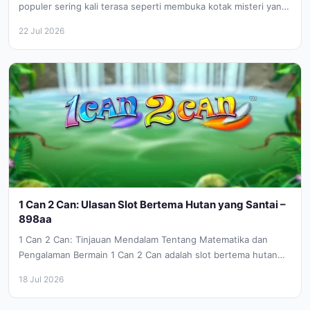
populer sering kali terasa seperti membuka kotak misteri yang
penuh dengan kejutan...
22 Jul 2026
1 Can 2 Can: Ulasan Slot Bertema Hutan yang Santai –
898aa
1 Can 2 Can: Tinjauan Mendalam Tentang Matematika dan
Pengalaman Bermain 1 Can 2 Can adalah slot bertema hutan
dengan...
18 Jul 2026