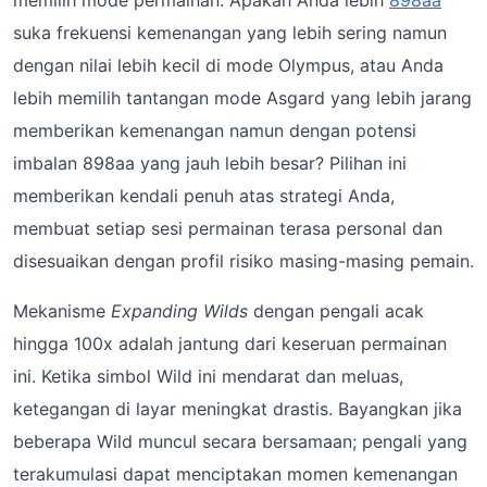
memilih mode permainan. Apakah Anda lebih
898aa
suka frekuensi kemenangan yang lebih sering namun
dengan nilai lebih kecil di mode Olympus, atau Anda
lebih memilih tantangan mode Asgard yang lebih jarang
memberikan kemenangan namun dengan potensi
imbalan 898aa yang jauh lebih besar? Pilihan ini
memberikan kendali penuh atas strategi Anda,
membuat setiap sesi permainan terasa personal dan
disesuaikan dengan profil risiko masing-masing pemain.
Mekanisme
Expanding Wilds
dengan pengali acak
hingga 100x adalah jantung dari keseruan permainan
ini. Ketika simbol Wild ini mendarat dan meluas,
ketegangan di layar meningkat drastis. Bayangkan jika
beberapa Wild muncul secara bersamaan; pengali yang
terakumulasi dapat menciptakan momen kemenangan