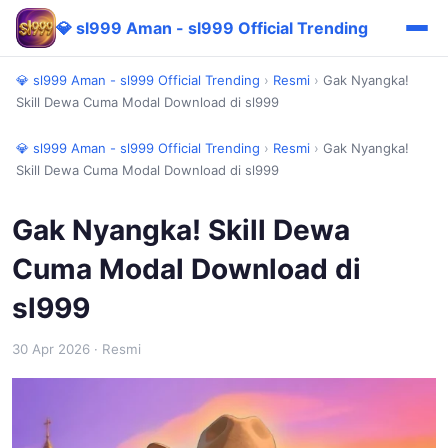
💎 sl999 Aman - sl999 Official Trending
💎 sl999 Aman - sl999 Official Trending
›
Resmi
›
Gak Nyangka!
Skill Dewa Cuma Modal Download di sl999
💎 sl999 Aman - sl999 Official Trending
›
Resmi
›
Gak Nyangka!
Skill Dewa Cuma Modal Download di sl999
Gak Nyangka! Skill Dewa
Cuma Modal Download di
sl999
30 Apr 2026
· Resmi