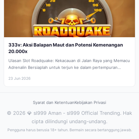
333v: Aksi Balapan Maut dan Potensi Kemenangan
20.000x
Ulasan Slot Roadquake: Kekacauan di Jalan Raya yang Memacu
Adrenalin Bersiaplah untuk terjun ke dalam pertempuran
jalanan yang brutal dengan...
23 Jun 2026
Syarat dan Ketentuan
Kebijakan Privasi
© 2026 💎 sl999 Aman - sl999 Official Trending. Hak
cipta dilindungi undang-undang.
Pengguna harus berusia 18+ tahun. Bermain secara bertanggung jawab.